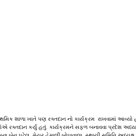
મિક શાળા ખાતે પણ રક્તદાન નો કાર્યક્રમ  રાખવામાં આવ્યો હ
એ રક્તદાન કર્યું હતું. કાર્યક્રમને સફળ બનાવવા પ્રદેશ અધ્યક
ા બેન પટેલ, મેયર હેમાલી બોઘાવાલા, સ્થાયી સમિતિ અધ્યક્ષ 