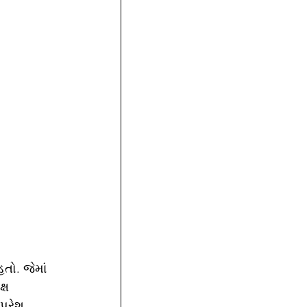
તો. જેમાં 
્ષ 
પરેશ 