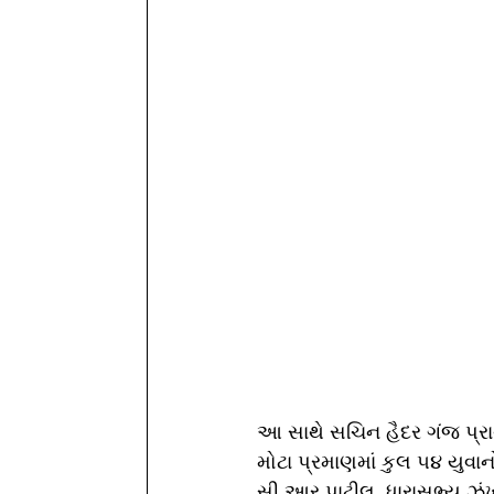
આ સાથે સચિન હૈદર ગંજ પ્રાથ
મોટા પ્રમાણમાં કુલ ૫૪ યુવાનો
સી.આર.પાટીલ, ધારાસભ્ય ઝંખન