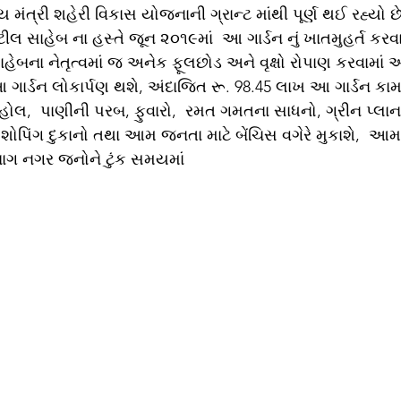
ય મંત્રી શહેરી વિકાસ યોજનાની ગ્રાન્ટ માંથી પૂર્ણ થઈ રહ્યો છ
લ સાહેબ ના હસ્તે જૂન ૨૦૧૯માં  આ ગાર્ડન નું ખાતમુહર્ત કરવ
ાહેબના નેતૃત્વમાં જ અનેક ફૂલછોડ અને વૃક્ષો રોપાણ કરવામાં આ
ગાર્ડન લોકાર્પણ થશે, અંદાજિત રૂ. 98.45 લાખ આ ગાર્ડન કા
હોલ,  પાણીની પરબ, ફુવારો,  રમત ગમતના સાધનો, ગ્રીન પ્લાન
ોપિંગ દુકાનો તથા આમ જનતા માટે બેંચિસ વગેરે મુકાશે,  આમ
બાગ નગર જનોને ટુંક સમયમાં 