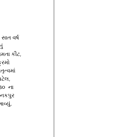
સાત વર્ષ 
ું 
ષમતા કીટ, 
્રમો 
ત્વમાં 
ટેલ,  
૩૦  ના 
કનકપુર 
વ્યું, 