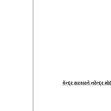
કેન્દ્ર સરકારને નરેન્દ્ર મોદ