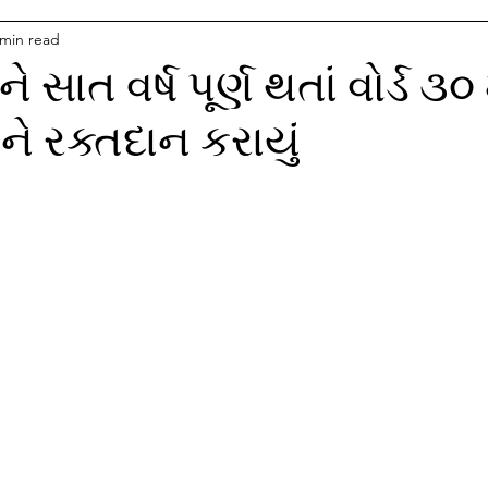
 min read
ે સાત વર્ષ પૂર્ણ થતાં વોર્ડ ૩૦ 
ને રક્તદાન કરાયું