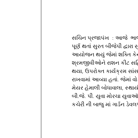
સચિન પ્રજાપંખ  : આજે  ભાજપન
પૂર્ણ થતાં સુરત બીજેપી દ્વારા સ
આયોજન થયું જેમાં શક્તિ કેન
શ્રમજીવીઓને રાશન કીટ સહિતની
થયા, ઉપરોક્ત કાર્યક્રમ સાંસ
રાખવામાં આવ્યા હતાં. જેમાં વ
મેયર હેમાલી બોધાવાલા, સ્થાય
બી.જે. પી. યુવા મોરચા યુવાઑ
કચેરી ની બાજુ માં ગાર્ડન ડેવલ