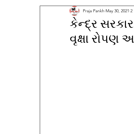
Praja Pankh
May 30, 2021
2
કેન્દ્ર સરકારન
વૃક્ષા રોપણ અ