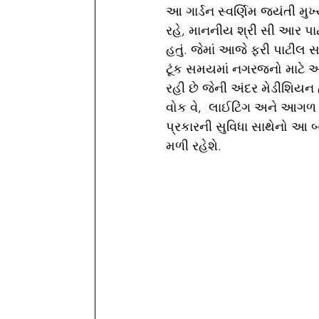
આ ગાર્ડન સ્વર્ણિમ જયંતી મુખ્
રહે, માનનીય શ્રી સી આર પાટી
હતું. જેમાં આજે ફરી પાટીલ સ
ટૂંક સમયમાં નગરજનો માટે આ 
રહી છે જેની અંદર મેડીશિયન 
વોક વે,  લાઈટિંગ અને આગળ શ
પ્રકારની સુવિધા સાથેનો આ 
મળી રહેશે.