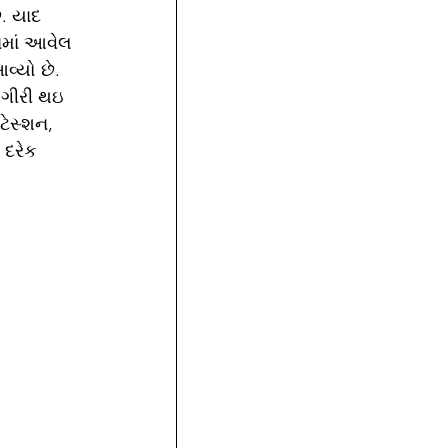
ે. યાદ 
ામાં આવેલ 
વ્યો છે.  
મગીરી થઇ 
ટેસ્શન, 
 દરેક 