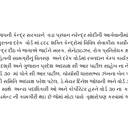
ી કેન્દ્ર સરકારને  વડા પ્રધાન નરેન્દ્ર મોદીની આગેવાનીમાં 
ુરતના દરેક  વોર્ડ માં ૮૯૮ શક્તિ કેન્દ્રોમાં વિવિધ સેવાકીય કાર્યોન
્દ્ર દીઠ બે જગાએ જઈને માસ્ક, સેનેટાઇઝર, રોગ પ્રતિરોધક ક્
 સામગ્રીનું વિતરણ  અને દરેક વોર્ડમાં રક્તદાન કેમ્પ કાર્યક
દશ્રી અને ગુજરાત પ્રદેશ અધ્યક્ષ સી આર પાટીલ સાહેબ ના નેતૃ
ોર્ડ ૩૦  માં પોતે સી.આર.પાટીલ, ચોર્યાસી ધારાસભ્ય ઝંખના બેન પ
ી સમિતિ અધ્યક્ષ પરેશ પટેલ, ડે.મેયર દિનેશ જોધાની અને વોર્ડ 
 સાથે  અન્ય પદાધિકારી ઓ અને કોર્પોરેટર હસ્તે વોર્ડ ૩૦ ના  
પમેન્ટ ની કામગીરી થઇ છે જેમાં મોટા પાયે  વૃક્ષારોપણ કરવામાં આ