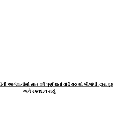
ીની આગેવાનીમાં સાત વર્ષ પૂર્ણ થતાં વોર્ડ ૩૦ માં બીજેપી દ્વારા વૃક
અને રક્તદાન થયું