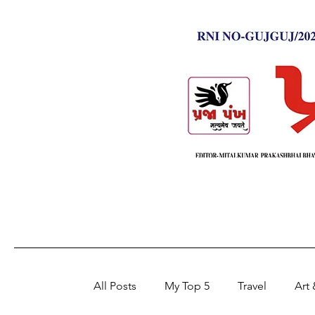
All Posts
My Top 5
Travel
Art 