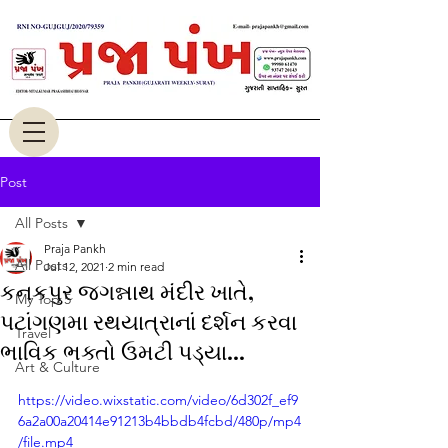
Post
All Posts
Praja Pankh
All Posts
Jul 12, 2021
2 min read
કનકપુર જગન્નાથ મંદીર ખાતે,
My Top 5
પટાંગણમા રથયાત્રાનાં દર્શન કરવા
Travel
ભાવિક ભક્તો ઉમટી પડ્યા...
Art & Culture
https://video.wixstatic.com/video/6d302f_ef9
6a2a00a20414e91213b4bbdb4fcbd/480p/mp4
/file.mp4