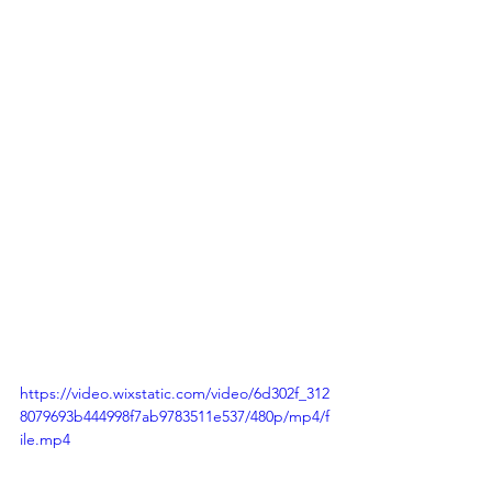
https://video.wixstatic.com/video/6d302f_312
8079693b444998f7ab9783511e537/480p/mp4/f
ile.mp4