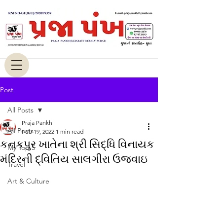
Post
All Posts
Praja Pankh
All Posts
Feb 19, 2022
1 min read
કનકપુર ખાતેના શ્રી સિદ્ધિ વિનાયક
My Top 5
મંદિરની દ્વિતિય સાલગીરા ઉજવાઇ
Travel
Art & Culture