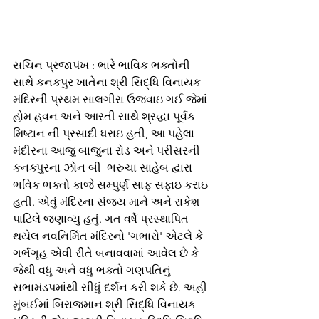
સચિન પ્રજાપંખ : ભારે ભાવિક ભક્તોની 
સાથે કનકપુર ખાતેના શ્રી સિદ્ધિ વિનાયક 
મંદિરની પ્રથમ સાલગીરા ઉજવાઇ ગઈ જેમાં 
હોમ હવન અને આરતી સાથે શ્રદ્ધા પૂર્વક  
મિષ્ટાન ની પ્રસાદી ધરાઇ હતી, આ પહેલા 
મંદીરના આજુ બાજુના રોડ અને પરીસરની 
કનક્પુરના ઝોન બી  ભરુચા સાહેબ દ્વારા 
ભવિક ભક્તો કાજે સમ્પુર્ણ સાફ સફાઇ કરાઇ 
હતી. એવું મંદિરના સંજય માને અને રાકેશ 
પાટિલે જણાવ્યુ હતું. ગત વર્ષે પ્રસ્થાપિત 
થયેલ નવનિર્મિત મંદિરનો 'ગભારો' એટલે કે 
ગર્ભગૃહ એવી રીતે બનાવવામાં આવેલ છે કે 
જેથી વધુ અને વધુ ભક્તો ગણપતિનું 
સભામંડપમાંથી સીધું દર્શન કરી શકે છે. અહી 
મુંબઈમાં બિરાજમાન શ્રી સિદ્ધિ વિનાયક 