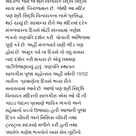
મંદિરની જેમ જ શ્રી વિનાયક રિદ્ધિ સિદ્ધિ 
માતા સાથે  બિરાજમાન છે.  જેથી આ મંદિર 
પણ શ્રી સિદ્ધિ વિનાયકના નામે પ્રસિદ્ધ 
થઈ રહ્યું છે. સામાન્ય રીતે આ મંદિરમાં દરેક 
મંગળવારના દિવસે મોટી સંખ્યામાં ગણેશ 
ભક્તો ગણપતિ દર્શન કરી  પોતાની અભિલાષા 
પૂર્ણ કરે છે. અહીં મંગળવારે ઘણી ભીડ પણ 
હોય છે. અમુક પર્વ ના દિવસે તો વધુ સમય 
બાદ દર્શન કરી શકાય છે એવું લક્ષ્મણ 
પાટીલેજણાવ્યું હતું. ગણપતિ સ્થાપન 
સાલગીરા પૂજા મહોત્સવ અહીં વર્ષની 19/02 
તારીખ  પ્રમાણેના દિવસે ભવ્ય રીતે 
મનાવવામાં આવે છે. આજે પણ શ્રી સિદ્ધિ 
વિનાયક મંદિરની સાલગીરા એસ ઓ પી ની 
ગાઇડ લાઇન પ્રમાણે ભાવિક ભક્તો અને 
મહેમાનો વચ્ચે ઉજવાઇ હતી આજની પુજા 
દિપક ચૌધરી અને મિસિસ ચૌધરી તથા 
ટ્રસ્ટ્ના સદસ્યો મળીને કરી હતી તથા 
પધારેલ ગણેશ ભક્તોને ખાસ સેવ બુંદીનો 