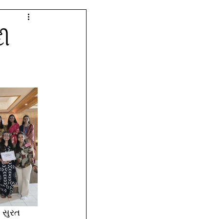
દી
 સુરત 