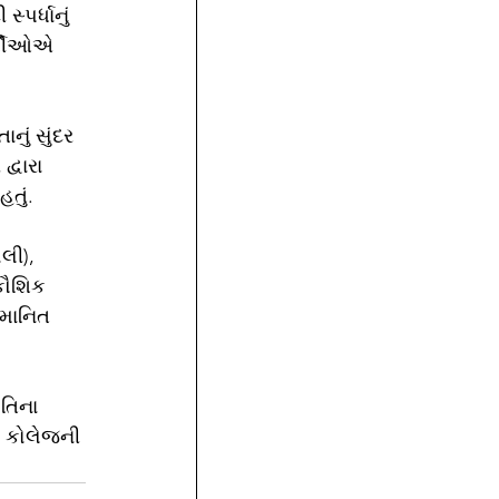
પર્ધાનું 
ર્થીઓએ 
નું સુંદર 
્વારા 
તું.
લી), 
કૌશિક 
માનિત 
તિના 
લન કોલેજની 