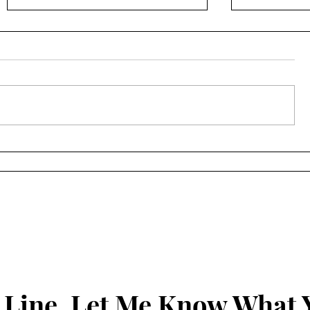
સચીનમાં છરીના ધાકે લૂંટ કરનાર
સૂરત ગ્રીન
આરોપીઓનું સીન રી-
ટેબલ ટેનિસ ટ
કન્સ્ટ્રક્શન સફળ...
મહોત્સવ
 Line, Let Me Know What 