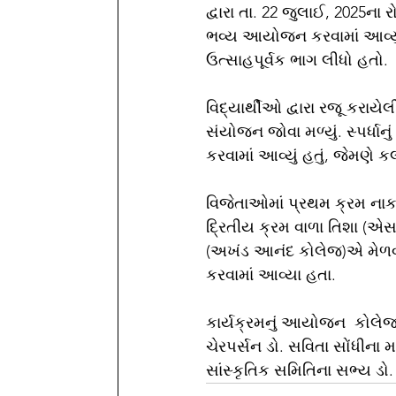
દ્વારા તા. 22 જુલાઈ, 2025ના 
ભવ્ય આયોજન કરવામાં આવ્યું હ
ઉત્સાહપૂર્વક ભાગ લીધો હતો.
વિદ્યાર્થીઓ દ્વારા રજૂ કરાયે
સંયોજન જોવા મળ્યું. સ્પર્ધાનુ
કરવામાં આવ્યું હતું, જેમણે 
વિજેતાઓમાં પ્રથમ ક્રમ નાકર
દ્રિતીય ક્રમ વાળા તિશા (એસ
(અખંડ આનંદ કોલેજ)એ મેળવ્
કરવામાં આવ્યા હતા.
કાર્યક્રમનું આયોજન  કોલેજન
ચેરપર્સન ડો. સવિતા સોંધીના મ
સાંસ્કૃતિક સમિતિના સભ્ય ડો. ધ