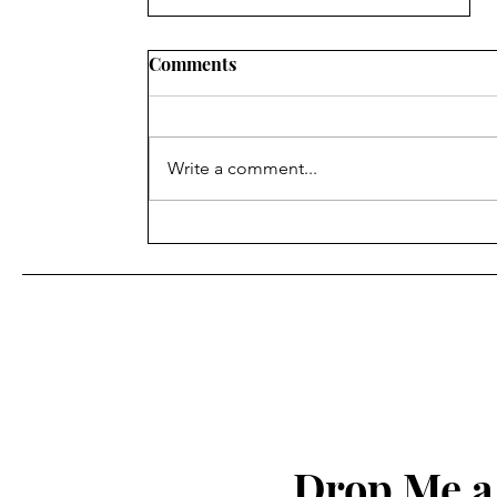
Comments
Write a comment...
શિક્ષણ ખાતાના વહીવટી સ્ટાફના
પેન્શનરોનું મંડળ ગાંધીનગરની
સામાન્ય સભા ગાંધીનગર ખાતે
યોજવામાં આવેલ આ સભામાં
અલગ અલગ જીલ્લાના સભ્યો
હાજર રહ્યા હતા.
Drop Me a