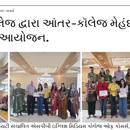
min read
જ દ્વારા આંતર-કૉલેજ મેહં
વ્ય આયોજન.
યટી સંચાલિત એસપીબી ઇંગ્લિશ મિડિયમ કોલેજ ઓફ કોમર્સ,