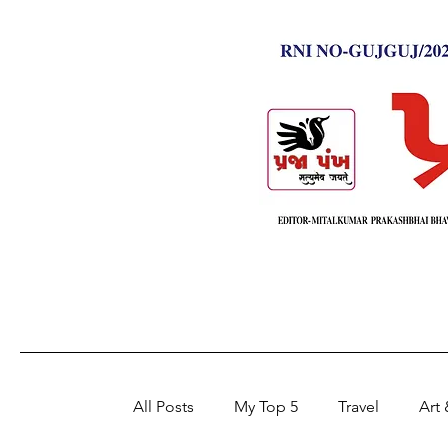
All Posts
My Top 5
Travel
Art 