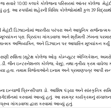
રોજ સવારે 10:00 કલાકે કોલેજના પરિસરમાં આંતર કૉલેજ  મેહંદી સ્
તું. આ સ્પર્ધામાં શહેરની વિવિધ કોલેજોમાંથી કુલ 39 વિદ્યા
લી મેહંદી ડિઝાઇનોમાં ભારતીય પરંપરા અને આધુનિક સર્જનાત્મકતા
ં મૂલ્યાંકન પ્રા. પ્રિયંકા ગાંગડવાલા અને શ્રીમતી ઝંખના પરમાર દ
કલાત્મક અભિવ્યક્તિ, અને ડિઝાઇન પર આધારિત મૂલ્યાંકન કર્યું હ
ાણી રુશિતા (સૂટેક્ષ કોલેજ ઓફ કોમ્પ્યુટર એપ્લિકેશન, અમરો
.ડી. જૈન ઇન્ટરનેશનલ કોલેજ, વેસુ), તથા તૃતીય ક્રમ વાઘેલા 
યા હતા. તમામ વિજેતાઓને ઇનામ અને પ્રમાણપત્ર આપી સન્
ા ઇન્ચાર્જ પ્રિન્સીપાલ ડો. આશિષ પંડ્યા અને સાંસ્કૃતિક સમિ
ાર્ગદર્શનમાં કરવામાં આવ્યું હતું. આ સમગ્ર કાર્યક્રમનું સંચા
્રુવ ગાંગડવાલા દ્વારા કરવામાં આવ્યું હતું.