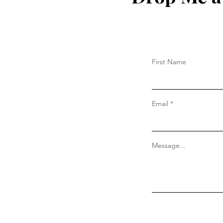
First Name
Email
Message...