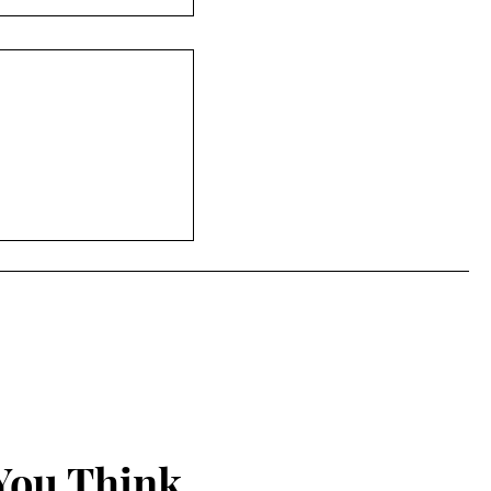
સિટી ક્લબ હાઉસમાં
ૂર્નામેન્ટનો ઉત્સાહી
You Think