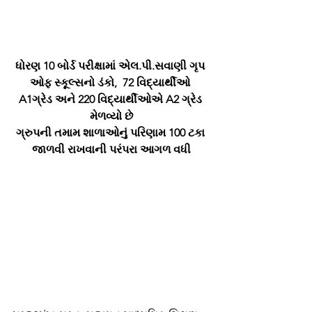
ધોરણ 10 બોર્ડ પરીક્ષામાં એલ.પી.સવાણી ગૃપ 
ઓફ સ્કૂલ્સનો ડંકો,  72 વિદ્યાર્થીઓ 
A1ગ્રેડ અને 220 વિદ્યાર્થીઓએ A2 ગ્રેડ 
મેળવ્યો છે
ગ્રુપની તમામ શાળાઓનું પરિણામ 100 ટકા 
જાળવી રાખવાની પરંપરા આગળ વધી