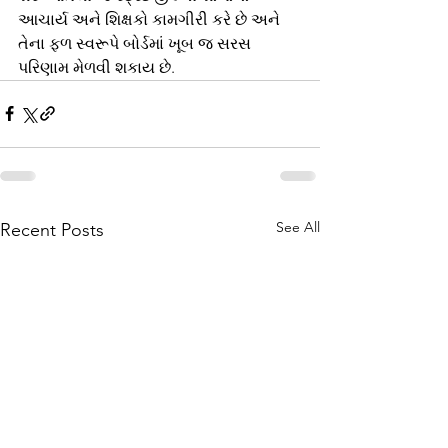
આચાર્ય અને શિક્ષકો કામગીરી કરે છે અને 
તેના ફળ સ્વરૂપે બોર્ડમાં ખૂબ જ સરસ 
પરિણામ મેળવી શકાય છે.
See All
Recent Posts