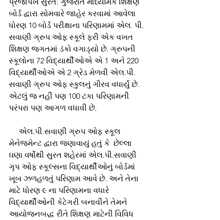
પ્રજાપંખ સુરત: ગુજરાત માધ્યમિક શિક્ષણ 
બોર્ડ દ્વારા સોમવારે જાહેર કરવામાં આવેલા 
ધોરણ 10 બોર્ડ પરીક્ષાના પરિણામમાં એલ. પી. 
સવાણી ગ્રુપ ઓફ સ્કૂલે ફરી એક વખત 
શિક્ષણ જગતમાં ડંકો વગાડ્યો છે. ગ્રુપની 
સ્કૂલોના 72 વિદ્યાર્થીઓએ એ 1 અને 220 
વિદ્યાર્થીઓએ એ 2 ગ્રેડ મેળવી એલ.પી. 
સવાણી ગ્રુપ ઓફ સ્કુલનું ગૌરવ વધાર્યું છે. 
એટલું જ નહીં પણ 100 ટકા પરિણામની 
પરંપરા પણ આગળ વધાવી છે.      
     એલ.પી.સવાણી ગ્રુપ ઓફ સ્કૂલ  
મેનેજમેન્ટ દ્વારા જણાવાયું હતું કે  છેલ્લા 
ઘણા વર્ષોથી સુરત શહેરમાં એલ.પી.સવાણી 
ગૃપ ઓફ સ્કૂલ્સના વિદ્યાર્થીઓનું બોર્ડમાં 
ખૂબ ઝળહળતું પરિણામ આવે છે. અને તેના 
માટે ધોરણ ૯ ના પરિણામના વધારે 
વિદ્યાર્થીઓની કેટેગરી બનાવીને તેમને 
આયોજનબદ્ધ રીતે શિક્ષણ માટેની વિવિધ 