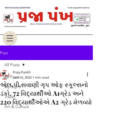
Post
All Posts
Praja Pankh
All Posts
Jun 10, 2022
1 min read
એલ.પી.સવાણી ગૃપ ઓફ સ્કૂલ્સનો
My Top 5
ડંકો, 72 વિદ્યાર્થીઓ A1ગ્રેડ અને
Travel
220 વિદ્યાર્થીઓએ A2 ગ્રેડ મેળવ્યો
Art & Culture