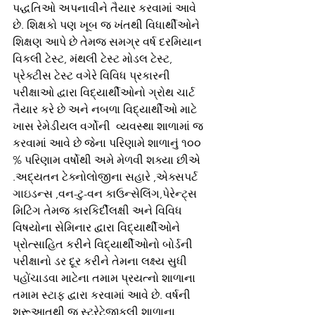
પદ્ધતિઓ અપનાવીને તૈયાર કરવામાં આવે 
છે. શિક્ષકો પણ ખૂબ જ ખંતથી વિધાર્થીઓને 
શિક્ષણ આપે છે તેમજ સમગ્ર વર્ષ દરમિયાન 
વિકલી ટેસ્ટ, મંથલી ટેસ્ટ મોડલ ટેસ્ટ, 
પ્રેક્ટીસ ટેસ્ટ વગેરે વિવિધ પ્રકારની 
પરીક્ષાઓ દ્વારા વિદ્યાર્થીઓનો ગ્રોથ ચાર્ટ 
તૈયાર કરે છે અને નબળા વિદ્યાર્થીઓ માટે 
ખાસ રેમેડીયલ વર્ગોની  વ્યવસ્થા શાળામાં જ 
કરવામાં આવે છે જેના પરિણામે શાળાનું ૧૦૦ 
% પરિણામ વર્ષોથી અમે મેળવી શક્યા છીએ 
.અદ્યતન ટેક્નોલોજીના સહારે ,એક્સપર્ટ 
ગાઇડન્સ ,વન-ટુ-વન કાઉન્સેલિંગ,પેરેન્ટ્સ 
મિટિંગ તેમજ કારકિર્દીલક્ષી અને વિવિધ 
વિષયોના સેમિનાર દ્વારા વિદ્યાર્થીઓને 
પ્રોત્સાહિત કરીને વિદ્યાર્થીઓનો બોર્ડની 
પરીક્ષાનો ડર દૂર કરીને તેમના લક્ષ્ય સુધી 
પહોંચાડવા માટેના તમામ પ્રયત્નો શાળાના 
તમામ સ્ટાફ દ્વારા કરવામાં આવે છે. વર્ષની 
શરૂઆતથી જ સ્ટ્રેટેજીકલી શાળાના 