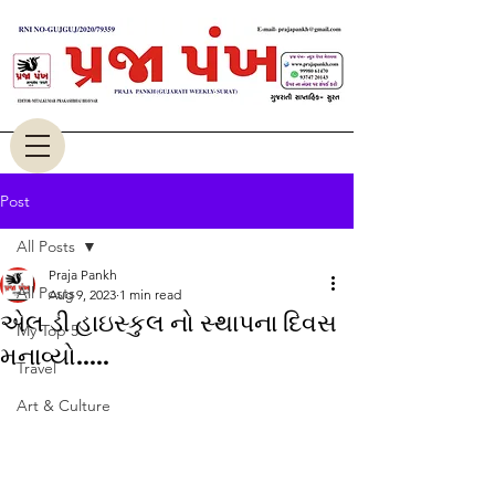
Post
All Posts
Praja Pankh
All Posts
Aug 9, 2023
1 min read
એલ ડી હાઇસ્કુલ નો સ્થાપના દિવસ
My Top 5
મનાવ્યો.....
Travel
Art & Culture