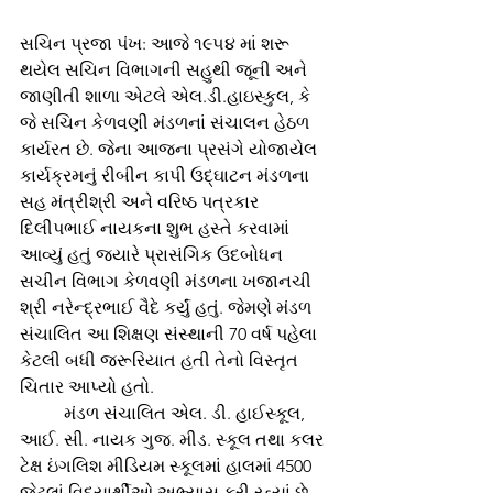
સચિન પ્રજા પંખ: આજે ૧૯૫૪ માં શરૂ 
થયેલ સચિન વિભાગની સહુથી જૂની અને 
જાણીતી શાળા એટલે એલ.ડી.હાઇસ્કુલ, કે 
જે સચિન કેળવણી મંડળનાં સંચાલન હેઠળ 
કાર્યરત છે. જેના આજના પ્રસંગે યોજાયેલ 
કાર્યક્રમનું રીબીન કાપી ઉદ્ઘાટન મંડળના 
સહ મંત્રીશ્રી અને વરિષ્ઠ પત્રકાર 
દિલીપભાઈ નાયકના શુભ હસ્તે કરવામાં 
આવ્યું હતું જયારે પ્રાસંગિક ઉદબોધન 
સચીન વિભાગ કેળવણી મંડળના ખજાનચી 
શ્રી નરેન્દ્રભાઈ વૈદે કર્યું હતું. જેમણે મંડળ 
સંચાલિત આ શિક્ષણ સંસ્થાની 70 વર્ષ પહેલા 
કેટલી બધી જરૂરિયાત હતી તેનો વિસ્તૃત 
ચિતાર આપ્યો હતો.
          મંડળ સંચાલિત એલ. ડી. હાઈસ્કૂલ, 
આઈ. સી. નાયક ગુજ. મીડ. સ્કૂલ તથા કલર 
ટેક્ષ ઇંગલિશ મીડિયમ સ્કૂલમાં હાલમાં 4500 
જેટલાં વિદ્યાર્થીઓ અભ્યાસ કરી રહ્યાં છે. 