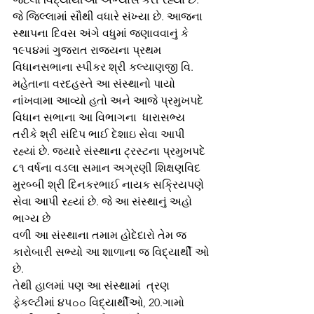
જે જિલ્લામાં સૌથી વધારે સંખ્યા છે. આજના 
સ્થાપના દિવસ અંગે વધુમાં જણાવવાનું કે 
૧૯૫૪માં ગુજરાત રાજ્યના પ્રથમ 
વિધાનસભાના સ્પીકર શ્રી કલ્યાણજી વિ. 
મહેતાના વરદહસ્તે આ સંસ્થાનો પાયો 
નાંખવામા આવ્યો હતો અને આજે પ્રમુખપદે 
વિધાન સભાના આ વિભાગના  ધારાસભ્ય 
તરીકે શ્રી સંદિપ ભાઈ દેશાઇ સેવા આપી 
રહ્યાં છે. જ્યારે સંસ્થાના ટ્રસ્ટના પ્રમુખપદે 
૮૧ વર્ષના વડલા સમાન અગ્રણી શિક્ષણવિદ 
મુરબ્બી શ્રી દિનકરભાઈ નાયક સક્રિયપણે 
સેવા આપી રહ્યાં છે. જે આ સંસ્થાનું અહો 
ભાગ્ય છે 
વળી આ સંસ્થાના તમામ હોદેદારો તેમ જ 
કારોબારી સભ્યો આ શાળાના જ વિદ્યાર્થીં ઓ 
છે.
તેથી હાલમાં પણ આ સંસ્થામાં  ત્રણ 
ફેકલ્ટીમાં ૪૫oo વિદ્યાર્થીઓ, 20.ગામો 