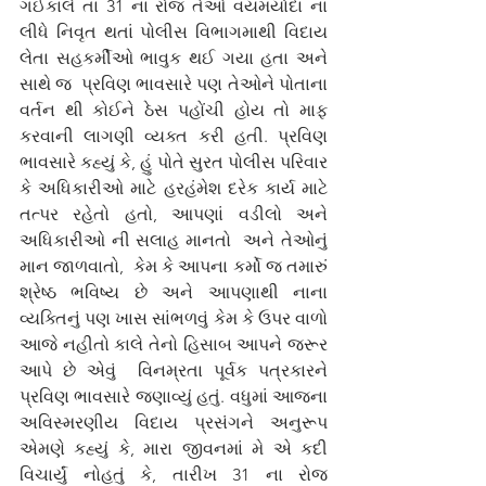
ગઈકાલે તાં 31 ના રોજ તેઓ વયમર્યાદા ના 
લીધે નિવૃત થતાં પોલીસ વિભાગમાથી વિદાય 
લેતા સહકર્મીઓ ભાવુક થઈ ગયા હતા અને 
સાથે જ  પ્રવિણ ભાવસારે પણ તેઓને પોતાના 
વર્તન થી કોઈને ઠેસ પહોંચી હોય તો માફ 
કરવાની લાગણી વ્યક્ત કરી હતી. પ્રવિણ 
ભાવસારે કહ્યું કે, હું પોતે સુરત પોલીસ પરિવાર 
કે અધિકારીઓ માટે હરહંમેશ દરેક કાર્ય માટે  
તત્પર રહેતો હતો, આપણાં વડીલો અને 
અધિકારીઓ ની સલાહ માનતો  અને તેઓનું 
માન જાળવાતો,
કેમ કે આપના કર્મો જ તમારું 
શ્રેષ્ઠ ભવિષ્ય છે અને આપણાથી નાના 
વ્યક્તિનું પણ ખાસ સાંભળવું કેમ કે ઉપર વાળો 
આજે નહીતો કાલે તેનો હિસાબ આપને જરૂર 
આપે છે એવું  વિનમ્રતા પૂર્વક પત્રકારને 
પ્રવિણ ભાવસારે જણાવ્યું હતું. વધુમાં આજના 
અવિસ્મરણીય વિદાય પ્રસંગને અનુરૂપ 
એમણે કહ્યું કે, મારા જીવનમાં મે એ કદી  
વિચાર્યું નોહતું કે, તારીખ 31 ના રોજ 