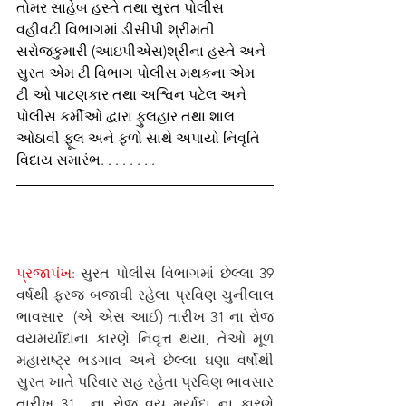
તોમર સાહેબ હસ્તે તથા સુરત પોલીસ 
વહીવટી વિભાગમાં ડીસીપી શ્રીમતી 
સરોજકુમારી (આઇપીએસ)શ્રીના હસ્તે અને 
સુરત એમ ટી વિભાગ પોલીસ મથકના એમ 
ટી ઓ પાટણકાર તથા અશ્વિન પટેલ અને 
પોલીસ કર્મીઓ દ્વારા ફુલહાર તથા શાલ 
ઓઠાવી ફૂલ અને ફળો સાથે અપાયો નિવૃતિ 
વિદાય સમારંભ. . . . . . . . 
પ્રજાપંખ
: સુરત પોલીસ વિભાગમાં છેલ્લા 39 
વર્ષથી ફરજ બજાવી રહેલા પ્રવિણ ચુનીલાલ 
ભાવસાર  (એ એસ આઈ) તારીખ 31 ના રોજ 
વયમર્યાદાના કારણે નિવૃત્ત થયા, તેઓ મૂળ 
મહારાષ્ટ્ર ભડગાવ અને છેલ્લા ઘણા વર્ષોથી 
સુરત ખાતે પરિવાર સહ રહેતા પ્રવિણ ભાવસાર 
તારીખ 31  ના રોજ વય મર્યાદા ના કારણે 