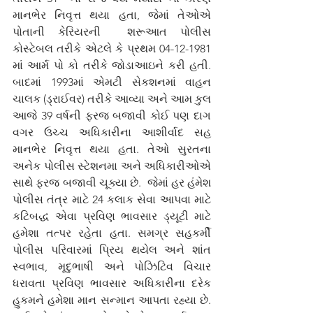
માનભેર નિવૃત્ત થયા હતા, જેમાં તેઓએ 
પોતાની કેરિયરની  શરૂઆત પોલીસ  
કોસ્ટેબલ તરીકે એટલે કે પ્રથમ 04-12-1981 
માં આર્મ પો કો તરીકે જોડાઆઇને કરી હતી. 
બાદમાં 1993માં એમટી સેકશનમાં વાહન 
ચાલક (ડ્રાઈવર) તરીકે આવ્યા અને આમ કુલ 
આજે 39 વર્ષની ફરજ બજાવી કોઈ પણ દાગ 
વગર ઉચ્ચ અધિકારીના આશીર્વાદ સહ 
માનભેર નિવૃત્ત થયા હતા. તેઓ સુરતના 
અનેક પોલીસ સ્ટેશનમા અને અધિકારીઓએ 
સાથે ફરજ બજાવી ચૂક્યા છે.  જેમાં હર હંમેશ 
પોલીસ તંત્ર માટે 24 કલાક સેવા આપવા માટે 
કટિબદ્ધ એવા પ્રવિણ ભાવસાર ડ્યૂટી માટે 
હમેશા તત્પર રહેતા હતા. સમગ્ર સહકર્મી 
પોલીસ પરિવારમાં પ્રિય થયેલ અને શાંત 
સ્વભાવ, મૃદુભાષી અને પોઝિટિવ વિચાર 
ધરાવતા પ્રવિણ ભાવસાર અધિકારીના દરેક 
હુકમને હમેશા માન સન્માન આપતા રહ્યા છે. 