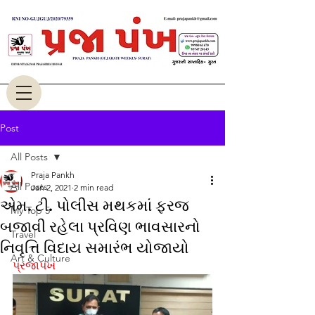
Post
All Posts
Praja Pankh
All Posts
Jan 2, 2021
2 min read
એમ. ટી. પોલીસ મથકમાં ફરજ
My Top 5
બજાવી રહેલા પ્રવિણ ભાવસારનો
Travel
નિવૃત્તિ વિદાય સમારંભ યોજાયો
Art & Culture
પ્રજાપંખ