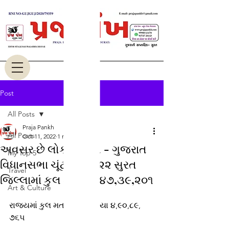
Post
All Posts
Praja Pankh
All Posts
Oct 11, 2022
1 min read
અવસર છે લોકશાહીનો - ગુજરાત
My Top 5
વિધાનસભા ચૂંટણી-૨૦૨૨ સુરત
Travel
જિલ્લામાં કુલ મતદારો ૪૭,૩૯,૨૦૧
Art & Culture
રાજ્યમાં કુલ મતદારોની સંખ્યા ૪,૯૦,૮૯, 
૭૬૫