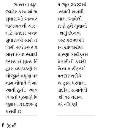
       ભારતના ચૂંટણી પંચ દ્વારા જૂન,૨૦૨૨માં 
જાહેર કરવામાં આવેલા મતદારયાદી સબંધી 
સુધારાઓ અન્વયે જાહેર કરવામાં આવેલી 
લાયકાતની ચાર તારીખોને કારણે હવે યુવાનો 
માટે મતદાર બનવાનું આસાન થયું છે.નવા 
સુધારાઓ સાથે તા.૧૨મી ઓગસ્ટ-૨૦૨૨ થી 
૧૧મી સપ્ટેમ્બર-૨૦૨૨ દરમ્યાન યોજાયેલા 
ખાસ મતદારયાદી સંક્ષિપ્ત સુધારણા કાર્યક્રમ 
દરમ્યાન મુખ્ય નિર્વાચન અધિકારીની કચેરી 
દ્વારા વ્યાપકણે મતદાર જાગૃતિના કાર્યક્રમો 
યોજીને વધુમાં વધુ નાગરિકો મતદાર તરીકે 
નામ નોંધાવે તે માટે ઝુંબેશ હાથ હાથ ધરવામાં 
આવી હતી.  આખરી મતદારયાદીમાં સમાવેલી 
વિગતો પ્રમાણે જિલ્લામાં ૧૮ થી ૧૯ વયના 
જુથમાં ૩૬૭૨૯ યુવા મતદારોએ નોંધણી 
કરાવી છે.