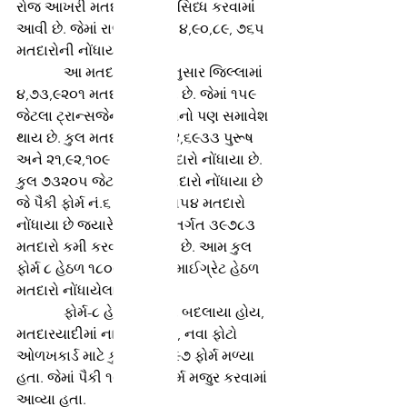
રોજ આખરી મતદારયાદી પ્રસિધ્ધ કરવામાં 
આવી છે. જેમાં રાજ્યમાં કુલ ૪,૯૦,૮૯, ૭૬૫ 
મતદારોની નોંધાય છે.
             આ મતદારયાદી અનુસાર જિલ્લામાં 
૪,૭૩,૯૨૦૧ મતદારો નોંધાયા છે. જેમાં ૧૫૯ 
જેટલા ટ્રાન્સજેન્ડર મતદારોનો પણ સમાવેશ 
થાય છે. કુલ મતદારોમાં ૨,૫૪,૬૯૩૩ પુરૂષ 
અને ૨૧,૯૨,૧૦૯ મહિલા મતદારો નોંધાયા છે. 
કુલ ૭૩૨૦૫ જેટલા નવા મતદારો નોંધાયા છે 
જે પૈકી ફોર્મ નં.૬ ભરીને ૯૪૫૫૪ મતદારો 
નોંધાયા છે જયારે ફોર્મ-૭ અંતર્ગત ૩૯૭૮૩ 
મતદારો કમી કરવામાં આવ્યા છે. આમ કુલ 
ફોર્મ ૮ હેઠળ ૧૮૦૦૦ થી વધુ માઈગ્રેટ હેઠળ 
મતદારો નોંધાયેલા છે.  
             ફોર્મ-૮ હેઠળ રહેઠાણ બદલાયા હોય, 
મતદારયાદીમાં નામો સુધારવા, નવા ફોટો 
ઓળખકાર્ડ માટે કુલ ૧,૦૮,૮૯૭ ફોર્મ મળ્યા 
હતા. જેમાં પૈકી ૧૦૦૫૦૯ ફોર્મ મજુર કરવામાં 
આવ્યા હતા.  