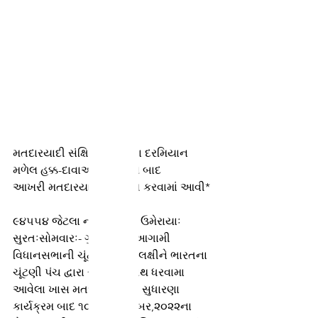
મતદારયાદી સંક્ષિપ્ત સુધારણા દરમિયાન 
મળેલ હક્ક-દાવાઓના નિકાલ બાદ
આખરી મતદારયાદી પ્રસિધ્ધ કરવામાં આવી*
૯૪૫૫૪ જેટલા નવા મતદારો ઉમેરાયાઃ
સુરતઃસોમવારઃ- ગુજરાતમાં આગામી 
વિધાનસભાની ચૂંટણીને અનુલક્ષીને ભારતના 
ચૂંટણી પંચ દ્વારા રાજ્યમા હાથ ધરવામા 
આવેલા ખાસ મતદાર સંક્ષિપ્ત સુધારણા 
કાર્યક્રમ બાદ ૧૦મી ઓકટોબર,૨૦૨૨ના 